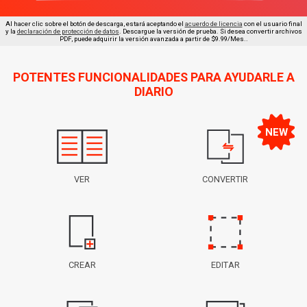
Al hacer clic sobre el botón de descarga, estará aceptando el
acuerdo de licencia
con el usuario final
y la
declaración de protección de datos
. Descargue la versión de prueba. Si desea convertir archivos
PDF, puede adquirir la versión avanzada a partir de $9.99/Mes..
POTENTES FUNCIONALIDADES PARA AYUDARLE A
DIARIO
VER
CONVERTIR
CREAR
EDITAR