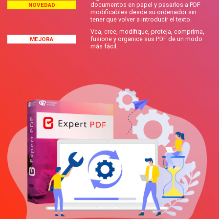
documentos en papel y pasarlos a PDF
NOVEDAD
modificables desde su ordenador sin
tener que volver a introducir el texto.
Vea, cree, modifique, proteja, comprima,
fusione y organice sus PDF de un modo
MEJORA
más fácil.