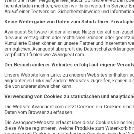
Wenn Sie in der Vergangenheit jedoch Software erworben oder
herunterladen möchten, werden wir Ihnen weiterhin Service-E
Ablauf einer Testversion, Sicherheitshinweise und Information
Keine Weitergabe von Daten zum Schutz Ihrer Privatsph
Avanquest Software ist der alleinige Nutzer der auf den zuge
dies aus vertraglichen oder rechtlichen Gründen oder gesetzlich
Kumulierte Daten können an unsere Partner und Inserenten wei
ermöglichen. Avanquest überprüft die Datenschutzerklärunge
verpflichtet fühlen wie Avanquest.com.
Der Besuch anderer Websites erfolgt auf eigene Verant
Unsere Website kann Links zu anderen Websites enthalten, auf
angebotenen Links auf andere Websites zugreifen, können di
die von unserer abweichen kann.
Verwendung von Cookies zu statistischen und analytisch
Die Website Avanquest.com setzt Cookies ein. Cookies sind 
Daten vom Browser zu erfassen.
Die Avanquest-Website erfasst über diese Cookies keinerlei 
diese Weise registrieren, welche Produkte zum Warenkorb hin
kann man mit Cookies zu statistischen Zwecken auch den We