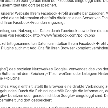
il besitzen oder gerade nicht bei Facebook eingeloggt sind. Die
 übermittelt und dort gespeichert.
unserer Website Ihrem Facebook-Profil unmittelbar zuordnen. W
wird diese Information ebenfalls direkt an einen Server von Fac
nd Ihren Facebook-Freunden angezeigt.
eitung und Nutzung der Daten durch Facebook sowie Ihre diesb
eisen von Facebook: http://www.facebook.com/policy.php
auftritt gesammelten Daten unmittelbar Ihrem Facebook-Profil 
lugins auch mit Add-Ons für Ihren Browser komplett verhindern
gins“) des sozialen Netzwerkes Google+ verwendet, das von der
 an Buttons mit dem Zeichen „+1“ auf weißem oder farbigem Hinte
om/+/plugins
ches Plugin enthält, stellt Ihr Browser eine direkte Verbindung 
ingebunden. Durch die Einbindung erhält Google die Information,
ogle+ besitzen oder gerade nicht bei Google+ eingeloggt sind. Di
ermittelt und dort gespeichert.