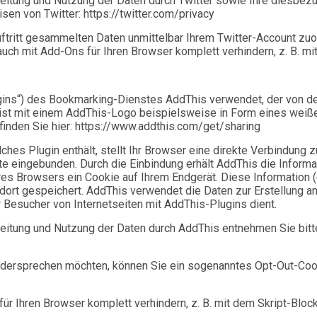
itung und Nutzung der Daten durch Twitter sowie Ihre diesbezü
en von Twitter: https://twitter.com/privacy
ftritt gesammelten Daten unmittelbar Ihrem Twitter-Account zu
ch mit Add-Ons für Ihren Browser komplett verhindern, z. B. mit 
ins“) des Bookmarking-Dienstes AddThis verwendet, der von der
meist mit einem AddThis-Logo beispielsweise in Form eines wei
inden Sie hier: https://www.addthis.com/get/sharing
ches Plugin enthält, stellt Ihr Browser eine direkte Verbindung 
eite eingebunden. Durch die Einbindung erhält AddThis die Inform
Ihres Browsers ein Cookie auf Ihrem Endgerät. Diese Information 
 dort gespeichert. AddThis verwendet die Daten zur Erstellung ano
Besucher von Internetseiten mit AddThis-Plugins dient.
eitung und Nutzung der Daten durch AddThis entnehmen Sie bit
idersprechen möchten, können Sie ein sogenanntes Opt-Out-Cook
 Ihren Browser komplett verhindern, z. B. mit dem Skript-Blocker