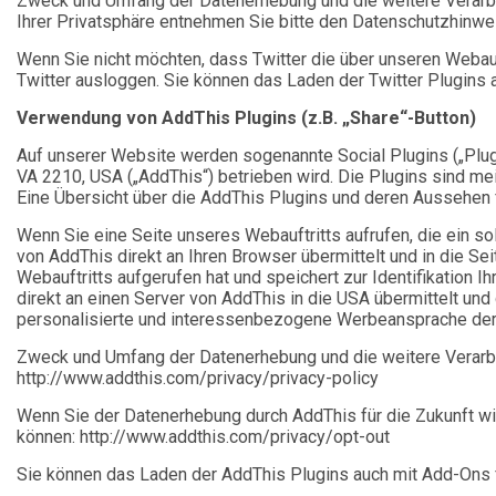
Zweck und Umfang der Datenerhebung und die weitere Verarbe
Ihrer Privatsphäre entnehmen Sie bitte den Datenschutzhinweis
Wenn Sie nicht möchten, dass Twitter die über unseren Webau
Twitter ausloggen. Sie können das Laden der Twitter Plugins au
Verwendung von AddThis Plugins (z.B. „Share“-Button)
Auf unserer Website werden sogenannte Social Plugins („Plug
VA 2210, USA („AddThis“) betrieben wird. Die Plugins sind 
Eine Übersicht über die AddThis Plugins und deren Aussehen f
Wenn Sie eine Seite unseres Webauftritts aufrufen, die ein sol
von AddThis direkt an Ihren Browser übermittelt und in die S
Webauftritts aufgerufen hat und speichert zur Identifikation 
direkt an einen Server von AddThis in die USA übermittelt und
personalisierte und interessenbezogene Werbeansprache der 
Zweck und Umfang der Datenerhebung und die weitere Verarb
http://www.addthis.com/privacy/privacy-policy
Wenn Sie der Datenerhebung durch AddThis für die Zukunft w
können: http://www.addthis.com/privacy/opt-out
Sie können das Laden der AddThis Plugins auch mit Add-Ons für