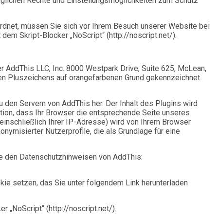
glichen Rechte und Einstellungsmöglichkeiten zum Schutz
ordnet, müssen Sie sich vor Ihrem Besuch unserer Website bei
dem Skript-Blocker „NoScript“ (http://noscript.net/).
 AddThis LLC, Inc. 8000 Westpark Drive, Suite 625, McLean,
ßen Pluszeichens auf orangefarbenen Grund gekennzeichnet.
zu den Servern von AddThis her. Der Inhalt des Plugins wird
ation, dass Ihr Browser die entsprechende Seite unseres
(einschließlich Ihrer IP-Adresse) wird von Ihrem Browser
nymisierter Nutzerprofile, die als Grundlage für eine
te den Datenschutzhinweisen von AddThis:
ie setzen, das Sie unter folgendem Link herunterladen
 „NoScript“ (http://noscript.net/).