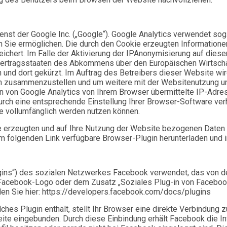
st der Google Inc. („Google“). Google Analytics verwendet sog.
 Sie ermöglichen. Die durch den Cookie erzeugten Informatione
ichert. Im Falle der Aktivierung der IPAnonymisierung auf diese
Vertragsstaaten des Abkommens über den Europäischen Wirtschaf
 und dort gekürzt. Im Auftrag des Betreibers dieser Website wi
n zusammenzustellen und um weitere mit der Websitenutzung un
 von Google Analytics von Ihrem Browser übermittelte IP-Adres
ch eine entsprechende Einstellung Ihrer Browser-Software verhi
te vollumfänglich werden nutzen können.
e erzeugten und auf Ihre Nutzung der Website bezogenen Daten (
m folgenden Link verfügbare Browser-Plugin herunterladen und i
ins“) des sozialen Netzwerkes Facebook verwendet, das von der 
 Facebook-Logo oder dem Zusatz „Soziales Plug-in von Facebook
en Sie hier: https://developers.facebook.com/docs/plugins
ches Plugin enthält, stellt Ihr Browser eine direkte Verbindung 
Seite eingebunden. Durch diese Einbindung erhält Facebook die 