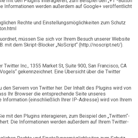
e mit den Plugins interagieren, zum Beispiel den „+1“-Button
 Die Informationen werden außerdem auf Google+ veröffentlicht
glichen Rechte und Einstellungsmöglichkeiten zum Schutz
ton.html
zuordnet, müssen Sie sich vor Ihrem Besuch unserer Website
mit dem Skript-Blocker „NoScript“ (http://noscript.net/).
Twitter Inc., 1355 Market St, Suite 900, San Francisco, CA
 Vogels“ gekennzeichnet. Eine Übersicht über die Twitter
u den Servern von Twitter her. Der Inhalt des Plugins wird von
, dass Ihr Browser die entsprechende Seite unseres
e Information (einschließlich Ihrer IP-Adresse) wird von Ihrem
e mit den Plugins interagieren, zum Beispiel den „Twittern“-
ichert. Die Informationen werden außerdem auf Ihrem Twitter-