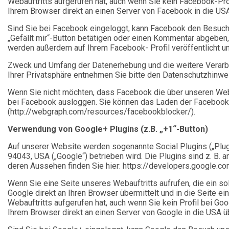
Webauftritts aufgerufen hat, auch wenn Sie kein Facebook-Prof
Ihrem Browser direkt an einen Server von Facebook in die USA
Sind Sie bei Facebook eingeloggt, kann Facebook den Besuch 
„Gefällt mir“-Button betätigen oder einen Kommentar abgeben, 
werden außerdem auf Ihrem Facebook- Profil veröffentlicht u
Zweck und Umfang der Datenerhebung und die weitere Verarb
Ihrer Privatsphäre entnehmen Sie bitte den Datenschutzhinw
Wenn Sie nicht möchten, dass Facebook die über unseren Web
bei Facebook ausloggen. Sie können das Laden der Facebook P
(http://webgraph.com/resources/facebookblocker/).
Verwendung von Google+ Plugins (z.B. „+1“-Button)
Auf unserer Website werden sogenannte Social Plugins („Plu
94043, USA („Google“) betrieben wird. Die Plugins sind z. B.
deren Aussehen finden Sie hier: https://developers.google.c
Wenn Sie eine Seite unseres Webauftritts aufrufen, die ein sol
Google direkt an Ihren Browser übermittelt und in die Seite e
Webauftritts aufgerufen hat, auch wenn Sie kein Profil bei Go
Ihrem Browser direkt an einen Server von Google in die USA üb