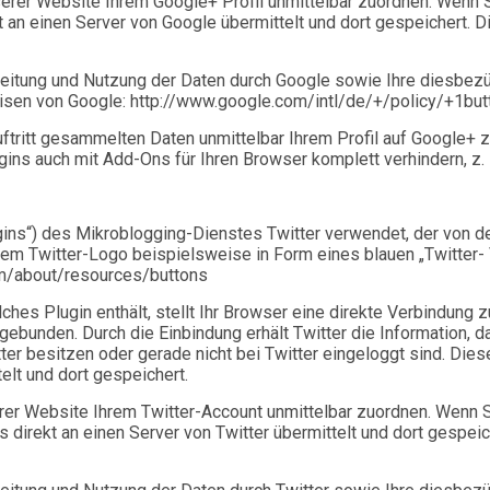
rer Website Ihrem Google+ Profil unmittelbar zuordnen. Wenn Si
kt an einen Server von Google übermittelt und dort gespeichert.
itung und Nutzung der Daten durch Google sowie Ihre diesbezü
isen von Google: http://www.google.com/intl/de/+/policy/+1but
tritt gesammelten Daten unmittelbar Ihrem Profil auf Google+ 
s auch mit Add-Ons für Ihren Browser komplett verhindern, z. B. 
ns“) des Mikroblogging-Dienstes Twitter verwendet, der von der 
inem Twitter-Logo beispielsweise in Form eines blauen „Twitter-
com/about/resources/buttons
ches Plugin enthält, stellt Ihr Browser eine direkte Verbindung z
eingebunden. Durch die Einbindung erhält Twitter die Information
tter besitzen oder gerade nicht bei Twitter eingeloggt sind. Dies
elt und dort gespeichert.
rer Website Ihrem Twitter-Account unmittelbar zuordnen. Wenn Si
s direkt an einen Server von Twitter übermittelt und dort gespe