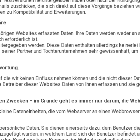
 Testversionen heruntergeladen haben oder nach der Kündigung 
mails zuschicken, die sich direkt auf diese Vorgänge beziehen 
en zu Kompatibilität und Erweiterungen.
äre
hörigen Websites erfassten Daten. Ihre Daten werden weder an a
 erforderlich ist.
tergegeben werden. Diese Daten enthalten allerdings keinerlei In
n seiner Partner und Tochterunternehmen sehr gewissenhaft, um
wortung.
 die wir keinen Einfluss nehmen können und die nicht dieser Da
e Betreiber dieser Websites Daten von Ihnen erfassen und sie 
en Zwecken – im Grunde geht es immer nur darum, die Websi
kleine Dateneinheiten, die vom Webserver an einen Webbrowser
persönliche Daten. Sie dienen einerseits dazu, dem Benutzer di
zugefügt wurden, in welchem Land sich der Benutzer befindet u
g des Benutzers beim Browsen der Website nachvollziehen.