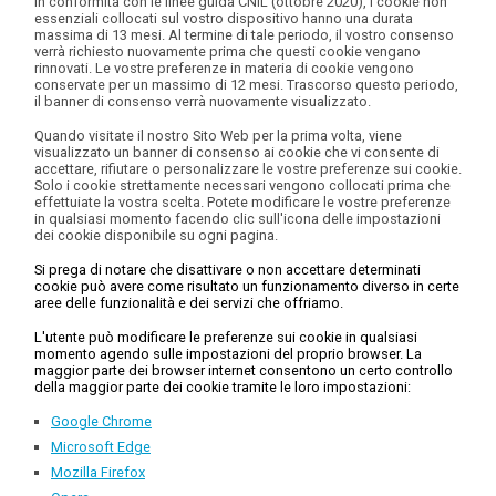
In conformità con le linee guida CNIL (ottobre 2020), i cookie non
essenziali collocati sul vostro dispositivo hanno una durata
massima di 13 mesi. Al termine di tale periodo, il vostro consenso
verrà richiesto nuovamente prima che questi cookie vengano
rinnovati. Le vostre preferenze in materia di cookie vengono
conservate per un massimo di 12 mesi. Trascorso questo periodo,
il banner di consenso verrà nuovamente visualizzato.
Quando visitate il nostro Sito Web per la prima volta, viene
visualizzato un banner di consenso ai cookie che vi consente di
accettare, rifiutare o personalizzare le vostre preferenze sui cookie.
Solo i cookie strettamente necessari vengono collocati prima che
effettuiate la vostra scelta. Potete modificare le vostre preferenze
in qualsiasi momento facendo clic sull'icona delle impostazioni
dei cookie disponibile su ogni pagina.
Si prega di notare che disattivare o non accettare determinati
cookie può avere come risultato un funzionamento diverso in certe
aree delle funzionalità e dei servizi che offriamo.
L'utente può modificare le preferenze sui cookie in qualsiasi
momento agendo sulle impostazioni del proprio browser. La
maggior parte dei browser internet consentono un certo controllo
della maggior parte dei cookie tramite le loro impostazioni:
Google Chrome
Microsoft Edge
Mozilla Firefox