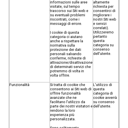
informazioni sulle aree
altamente
visitate, sul tempo
richiesta per
trascorso sui Siti web e
consentirci di
su eventuali problemi
migliorare i
riscontrati, come i
nostri Siti web
messaggi di errore.
e servizi
correlati).
Utilizzeremo
I cookie di questa
pertanto
categoria ci aiutano
questa
anche a rispettare la
categoria su
normativa sulla
consenso
protezione dei dati
dell'utente.
personali salvando
conferme, richieste di
attivazione/disattivazione
di determinati servizi che
potremmo di volta in
volta offrire.
Funzionalità
Si tratta di cookie che
L'utilizzo di
consentono ai Siti web di
questa
offrire funzionalità
categoria di
avanzate che ne
cookie avverrà
facilitano l'utilizzo da
su consenso
parte dei nostri visitatori e
dell'utente.
rendono la loro
esperienza più
personalizzata.
Sono solitamente