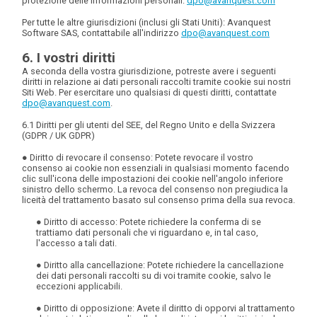
protezione delle informazioni personali:
dpo@avanquest.com
Per tutte le altre giurisdizioni (inclusi gli Stati Uniti)
: Avanquest
Software SAS, contattabile all'indirizzo
dpo@avanquest.com
6. I vostri diritti
A seconda della vostra giurisdizione, potreste avere i seguenti
diritti in relazione ai dati personali raccolti tramite cookie sui nostri
Siti Web. Per esercitare uno qualsiasi di questi diritti, contattate
dpo@avanquest.com
.
6.1 Diritti per gli utenti del SEE, del Regno Unito e della Svizzera
(GDPR / UK GDPR)
●
Diritto di revocare il consenso
: Potete revocare il vostro
consenso ai cookie non essenziali in qualsiasi momento facendo
clic sull'icona delle impostazioni dei cookie nell'angolo inferiore
sinistro dello schermo. La revoca del consenso non pregiudica la
liceità del trattamento basato sul consenso prima della sua revoca.
●
Diritto di accesso
: Potete richiedere la conferma di se
trattiamo dati personali che vi riguardano e, in tal caso,
l'accesso a tali dati.
●
Diritto alla cancellazione
: Potete richiedere la cancellazione
dei dati personali raccolti su di voi tramite cookie, salvo le
eccezioni applicabili.
●
Diritto di opposizione
: Avete il diritto di opporvi al trattamento