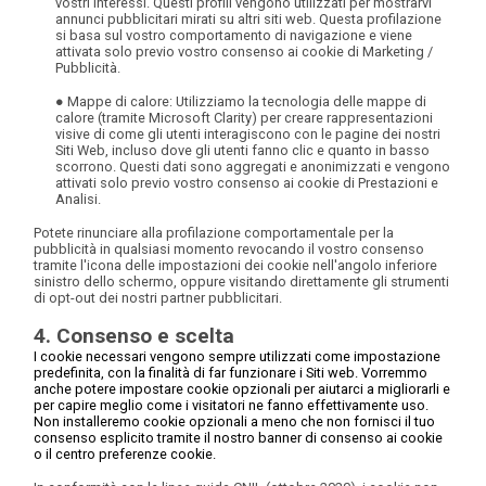
vostri interessi. Questi profili vengono utilizzati per mostrarvi
annunci pubblicitari mirati su altri siti web. Questa profilazione
si basa sul vostro comportamento di navigazione e viene
attivata solo previo vostro consenso ai cookie di Marketing /
Pubblicità.
● Mappe di calore
: Utilizziamo la tecnologia delle mappe di
calore (tramite Microsoft Clarity) per creare rappresentazioni
visive di come gli utenti interagiscono con le pagine dei nostri
Siti Web, incluso dove gli utenti fanno clic e quanto in basso
scorrono. Questi dati sono aggregati e anonimizzati e vengono
attivati solo previo vostro consenso ai cookie di Prestazioni e
Analisi.
Potete rinunciare alla profilazione comportamentale per la
pubblicità in qualsiasi momento revocando il vostro consenso
tramite l'icona delle impostazioni dei cookie nell'angolo inferiore
sinistro dello schermo, oppure visitando direttamente gli strumenti
di opt-out dei nostri partner pubblicitari.
4. Consenso e scelta
I cookie necessari vengono sempre utilizzati come impostazione
predefinita, con la finalità di far funzionare i Siti web. Vorremmo
anche potere impostare cookie opzionali per aiutarci a migliorarli e
per capire meglio come i visitatori ne fanno effettivamente uso.
Non installeremo cookie opzionali a meno che non fornisci il tuo
consenso esplicito tramite il nostro banner di consenso ai cookie
o il centro preferenze cookie.