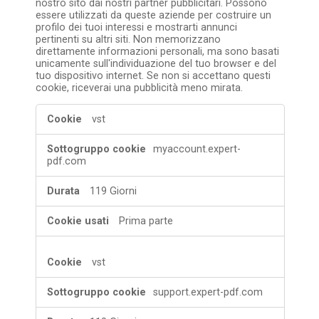
nostro sito dai nostri partner pubblicitari. Possono
essere utilizzati da queste aziende per costruire un
profilo dei tuoi interessi e mostrarti annunci
pertinenti su altri siti. Non memorizzano
direttamente informazioni personali, ma sono basati
unicamente sull'individuazione del tuo browser e del
tuo dispositivo internet. Se non si accettano questi
cookie, riceverai una pubblicità meno mirata.
Cookie
vst
per
pubblicità
myaccount.expert-
mirata
pdf.com
119 Giorni
Prima parte
vst
support.expert-pdf.com