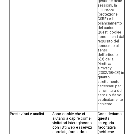
gestione delle
sessioni, la
sicurezza
(protezione
CSRF) e il
bilanciamento
del carico.
Questi cookie
sono esenti dal
requisito del
consenso ai
sensi
dell'articolo
5(3) della
Direttiva
ePrivacy
(2002/58/CE) in
quanto
strettamente
necessari per
la fornitura del
servizio da voi
esplicitamente
richiesto.
Prestazioni e analisi
Sono cookie che ci
Consideriamo
aiutano a capire come i
questa
visitatori interagiscono
categoria
con i Siti web e i servizi
facoltativa
correlati, fornendoci
(sebbene