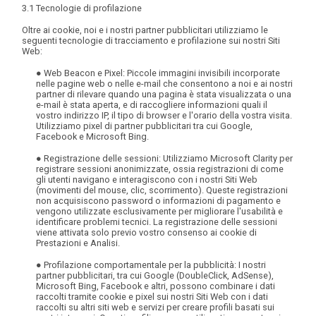
3.1 Tecnologie di profilazione
Oltre ai cookie, noi e i nostri partner pubblicitari utilizziamo le
seguenti tecnologie di tracciamento e profilazione sui nostri Siti
Web:
● Web Beacon e Pixel
: Piccole immagini invisibili incorporate
nelle pagine web o nelle e-mail che consentono a noi e ai nostri
partner di rilevare quando una pagina è stata visualizzata o una
e-mail è stata aperta, e di raccogliere informazioni quali il
vostro indirizzo IP, il tipo di browser e l'orario della vostra visita.
Utilizziamo pixel di partner pubblicitari tra cui Google,
Facebook e Microsoft Bing.
● Registrazione delle sessioni
: Utilizziamo Microsoft Clarity per
registrare sessioni anonimizzate, ossia registrazioni di come
gli utenti navigano e interagiscono con i nostri Siti Web
(movimenti del mouse, clic, scorrimento). Queste registrazioni
non acquisiscono password o informazioni di pagamento e
vengono utilizzate esclusivamente per migliorare l'usabilità e
identificare problemi tecnici. La registrazione delle sessioni
viene attivata solo previo vostro consenso ai cookie di
Prestazioni e Analisi.
● Profilazione comportamentale per la pubblicità
: I nostri
partner pubblicitari, tra cui Google (DoubleClick, AdSense),
Microsoft Bing, Facebook e altri, possono combinare i dati
raccolti tramite cookie e pixel sui nostri Siti Web con i dati
raccolti su altri siti web e servizi per creare profili basati sui