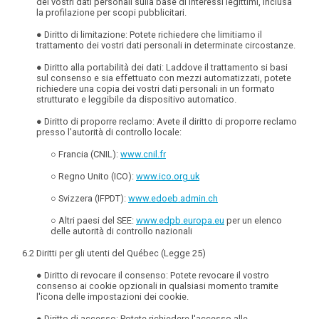
dei vostri dati personali sulla base di interessi legittimi, inclusa
la profilazione per scopi pubblicitari.
●
Diritto di limitazione
: Potete richiedere che limitiamo il
trattamento dei vostri dati personali in determinate circostanze.
●
Diritto alla portabilità dei dat
i
: Laddove il trattamento si basi
sul consenso e sia effettuato con mezzi automatizzati, potete
richiedere una copia dei vostri dati personali in un formato
strutturato e leggibile da dispositivo automatico.
●
Diritto di proporre reclamo
: Avete il diritto di proporre reclamo
presso l'autorità di controllo locale:
○ Francia (CNIL):
www.cnil.fr
○ Regno Unito (ICO):
www.ico.org.uk
○ Svizzera (IFPDT):
www.edoeb.admin.ch
○ Altri paesi del SEE:
www.edpb.europa.eu
per un elenco
delle autorità di controllo nazionali
6.2 Diritti per gli utenti del Québec (Legge 25)
●
Diritto di revocare il consenso
: Potete revocare il vostro
consenso ai cookie opzionali in qualsiasi momento tramite
l'icona delle impostazioni dei cookie.
●
Diritto di accesso
: Potete richiedere l'accesso alle