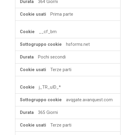
364 Giorni
Prima parte
__cf_bm
hsforms.net
Pochi secondi
Terze parti
j_TR_uID_*
avqgate.avanquest.com
365 Giorni
Terze parti